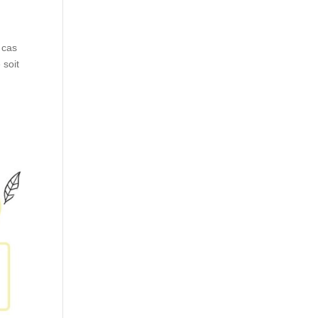
 cas
 soit